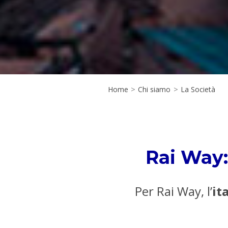
Home
>
Chi siamo
>
La Società
Rai Way: 
Per Rai Way, l’
it