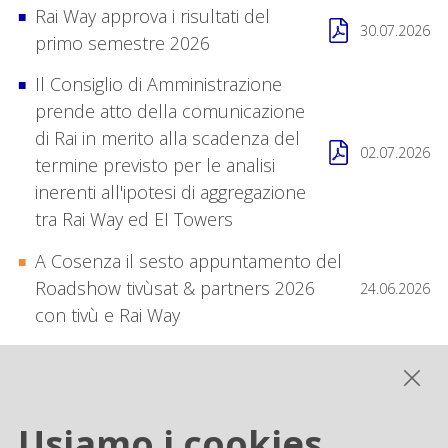
Rai Way approva i risultati del
30.07.2026
primo semestre 2026
Il Consiglio di Amministrazione
prende atto della comunicazione
di Rai in merito alla scadenza del
02.07.2026
termine previsto per le analisi
inerenti all'ipotesi di aggregazione
tra Rai Way ed EI Towers
A Cosenza il sesto appuntamento del
Roadshow tivùsat & partners 2026
24.06.2026
con tivù e Rai Way
SBTi valida i target di
11.06.2026
decarbonizzazione di Rai Way
Pubblicazione del verbale
Usiamo i cookies