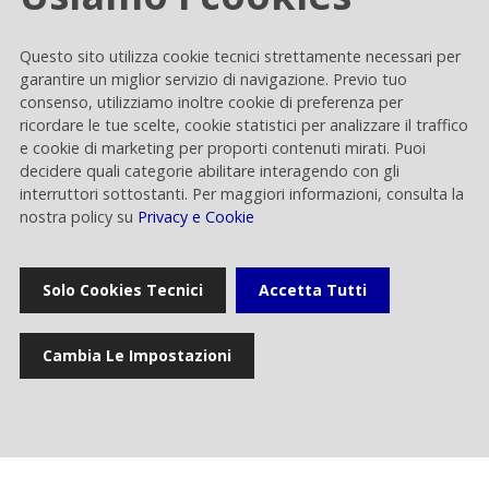
dell’Assemblea degli Azionisti del
27.05.2026
28 aprile 2026
Questo sito utilizza cookie tecnici strettamente necessari per
Il Roadshow Tivùsat & Partners
garantire un miglior servizio di navigazione. Previo tuo
consenso, utilizziamo inoltre cookie di preferenza per
2026 con tivù e Rai Way arriva a
27.05.2026
ricordare le tue scelte, cookie statistici per analizzare il traffico
Ravenna
e cookie di marketing per proporti contenuti mirati. Puoi
decidere quali categorie abilitare interagendo con gli
Pubblicazione di
interruttori sottostanti. Per maggiori informazioni, consulta la
documentazione - Resoconto
nostra policy su
Privacy e Cookie
15.05.2026
intermedio di gestione al 31
marzo 2026
Solo Cookies Tecnici
Accetta Tutti
Rai Way approva i risultati del
13.05.2026
primo trimestre 2026
Cambia Le Impostazioni
Consiglio di Amministrazione
29.04.2026
VEDI TUTTI