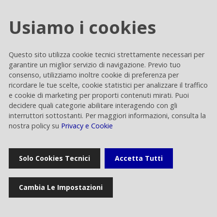
Usiamo i cookies
Questo sito utilizza cookie tecnici strettamente necessari per
garantire un miglior servizio di navigazione. Previo tuo
consenso, utilizziamo inoltre cookie di preferenza per
Chi siamo
ricordare le tue scelte, cookie statistici per analizzare il traffico
e cookie di marketing per proporti contenuti mirati. Puoi
La Società
decidere quali categorie abilitare interagendo con gli
interruttori sottostanti. Per maggiori informazioni, consulta la
Operations
nostra policy su
Privacy e Cookie
Broadcasting per Rai
Solo Cookies Tecnici
Accetta Tutti
Servizi
Servizi di Broadcasting
Cambia Le Impostazioni
Content Delivery Network
Servizi di connettività