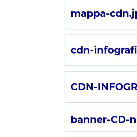
mappa-cdn.j
cdn-infografi
CDN-INFOGR
banner-CD-n