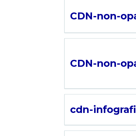
CDN-non-opa
CDN-non-opa
cdn-infografi