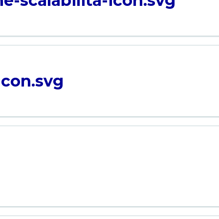
e-scalabilita-icon.svg
icon.svg