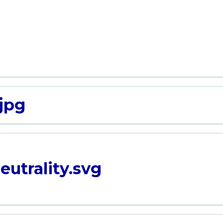
jpg
eutrality.svg