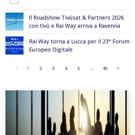
Il Roadshow Tivùsat & Partners 2026
con tivù e Rai Way arriva a Ravenna
Rai Way torna a Lucca per il 23° Forum
Europeo Digitale
1
2
3
4
5
...
40