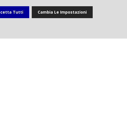
adcasting
, illustrando come le proprie so
cetta Tutti
Cambia Le Impostazioni
gestione integrata dei contenuti: dall’
buzione multipiattaforma fino all’archivi
Registrati All'evento
tà
Data Center
Eventi