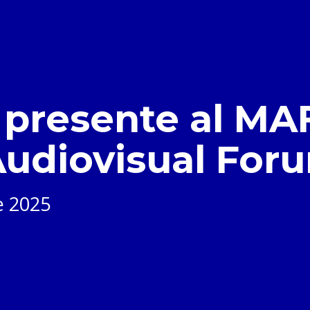
presente al MAF
Audiovisual For
e 2025