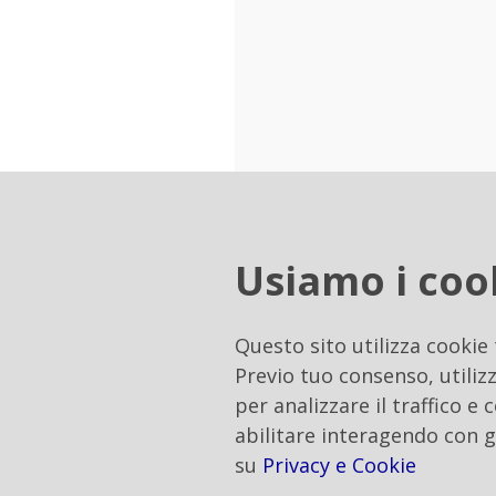
A completare l’infrastruttu
Usiamo i coo
Cloud Object Storage
che p
automatica di copie multipl
Questo sito utilizza cookie
Una soluzione
edge-to-clo
Previo tuo consenso, utilizz
prossimità anche nelle are
per analizzare il traffico e
abilitare interagendo con g
su
Privacy e Cookie
Durante il MAF