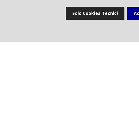
Media & Bro
Solo Cookies Tecnici
Ac
permettano una 
distri
Categoria
:
CDN
Connettivi