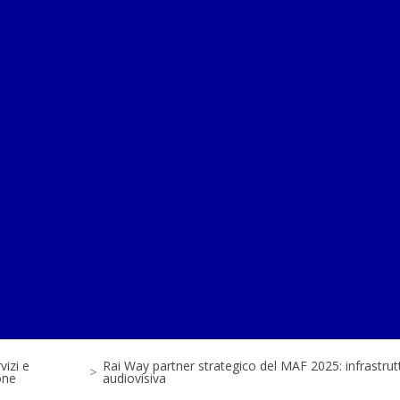
izi e
Rai Way partner strategico del MAF 2025: infrastruttu
>
one
audiovisiva