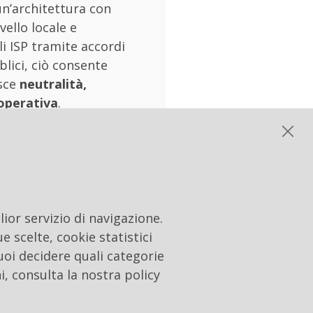
un’architettura con
vello locale e
li ISP tramite accordi
blici, ciò consente
isce
neutralità,
 operativa
.
ter
e offre un servizio di
 dati, grazie alla creazione
ior servizio di navigazione.
 dato
, affidabilità e
e scelte, cookie statistici
uoi decidere quali categorie
i, consulta la nostra policy
creti nel campo