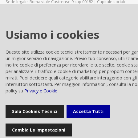
Sede legale: Roma viale Castrense 9 cap 00182 | Capitale sociale
euro 70.176.000,00 interamente versato | Ufficio del Registro delle
Imprese di Roma Codice Fiscale 05820021003 | Società soggetta ad
attività di direzione e coordinamento di RAI - Radiotelevisione
italiana Spa Rai Way S.p.A. © 2023
Usiamo i cookies
Questo sito utilizza cookie tecnici strettamente necessari per gar
un miglior servizio di navigazione. Previo tuo consenso, utilizziam
inoltre cookie di preferenza per ricordare le tue scelte, cookie stat
per analizzare il traffico e cookie di marketing per proporti conte
mirati. Puoi decidere quali categorie abilitare interagendo con gli
interruttori sottostanti. Per maggiori informazioni, consulta la no
policy su
Privacy e Cookie
Solo Cookies Tecnici
Accetta Tutti
Cambia Le Impostazioni