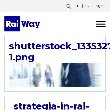
Log in
IT
EN
shutterstock_133532
1.png
strategia-in-rai-