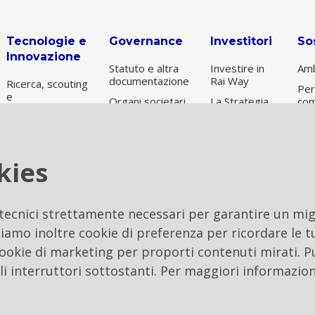
Tecnologie e
Governance
Investitori
Sos
Innovazione
Statuto e altra
Investire in
Amb
documentazione
Rai Way
Ricerca, scouting
Per
e
Organi societari
La Strategia
com
sperimentazione
e Società di
Informazioni
Gov
revisione
Nuove
sul titolo
Sos
Tecnologie
Remunerazione
Risultati e
Per
Digital
kies
Controllo
presentazioni
ES
Transformation
interno e
Archivio
gestione dei
operazioni
rischi
 tecnici strettamente necessari per garantire un migl
Etica
iamo inoltre cookie di preferenza per ricordare le tu
Internal Dealing
 cookie di marketing per proporti contenuti mirati. P
li interruttori sottostanti. Per maggiori informazion