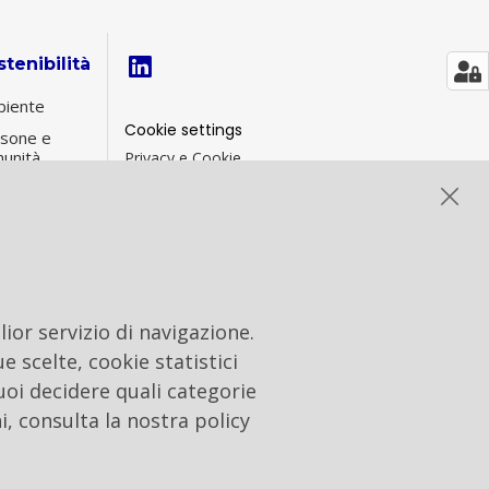
tenibilità
iente
Cookie settings
sone e
unità
Privacy e Cookie
Contacts
ernance di
tenibilità
formance
G
ior servizio di navigazione.
e scelte, cookie statistici
uoi decidere quali categorie
i, consulta la nostra policy