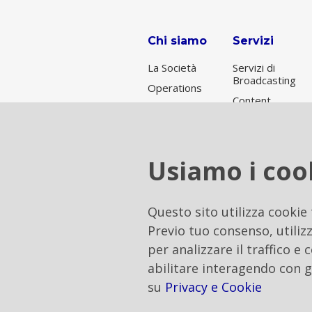
Chi siamo
Servizi
La Società
Servizi di
Broadcasting
Operations
Content
Broadcasting
Delivery
per Rai
Network
Servizi di
connettività
Usiamo i coo
Data Center
& Cloud
Soluzioni di
Questo sito utilizza cookie
Tower
Previo tuo consenso, utilizz
Hosting
per analizzare il traffico e
Soluzioni
abilitare interagendo con g
integrate on
demand
su
Privacy e Cookie