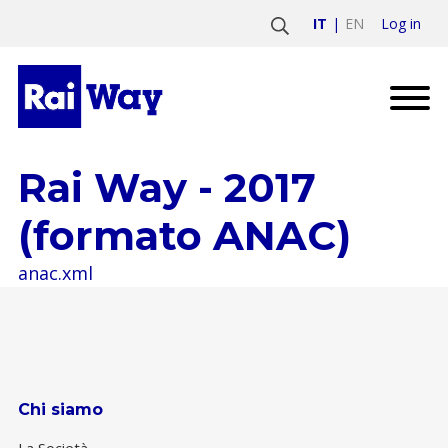
Log in
IT
EN
Rai Way - 2017
(formato ANAC)
anac.xml
Chi siamo
La Società