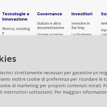
Tecnologie e
Governance
Investitori
Sos
Innovazione
Statuto e altra
Investire in
Amb
documentazione
Rai Way
Ricerca, scouting
Per
e
Organi societari
La Strategia
com
sperimentazione
e Società di
Informazioni
Gov
revisione
Nuove
sul titolo
Sos
Tecnologie
Remunerazione
Risultati e
Per
Digital
kies
Controllo
presentazioni
ES
Transformation
interno e
Archivio
gestione dei
operazioni
rischi
 tecnici strettamente necessari per garantire un migl
Etica
iamo inoltre cookie di preferenza per ricordare le tu
Internal Dealing
 cookie di marketing per proporti contenuti mirati. P
li interruttori sottostanti. Per maggiori informazion