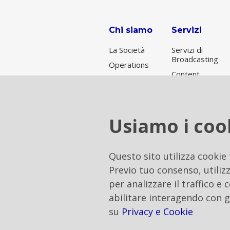
Chi siamo
Servizi
La Società
Servizi di
Broadcasting
Operations
Content
Broadcasting
Delivery
per Rai
Network
Servizi di
connettività
Usiamo i coo
Data Center
& Cloud
Soluzioni di
Questo sito utilizza cookie
Tower
Previo tuo consenso, utilizz
Hosting
per analizzare il traffico e
Soluzioni
abilitare interagendo con g
integrate on
demand
su
Privacy e Cookie