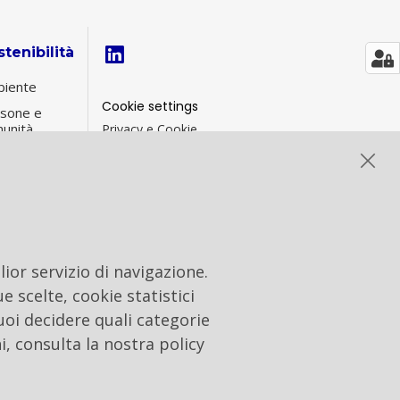
tenibilità
iente
Cookie settings
sone e
unità
Privacy e Cookie
Contacts
ernance di
tenibilità
formance
G
ior servizio di navigazione.
e scelte, cookie statistici
uoi decidere quali categorie
i, consulta la nostra policy