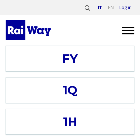
Log in
IT
EN
FY
1Q
1H