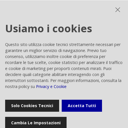
Performance ESG
Usiamo i cookies
Cookie settings
Questo sito utilizza cookie tecnici strettamente necessari per
Privacy e Cookie
garantire un miglior servizio di navigazione. Previo tuo
consenso, utilizziamo inoltre cookie di preferenza per
Contacts
ricordare le tue scelte, cookie statistici per analizzare il traffico
e cookie di marketing per proporti contenuti mirati. Puoi
decidere quali categorie abilitare interagendo con gli
interruttori sottostanti. Per maggiori informazioni, consulta la
nostra policy su
Privacy e Cookie
Rai Way S.p.A.
Solo Cookies Tecnici
Accetta Tutti
Sede legale: Roma viale Castrense 9 cap 00182 | Capitale sociale
euro 70.176.000,00 interamente versato | Ufficio del Registro delle
Imprese di Roma Codice Fiscale 05820021003 | Società soggetta ad
Cambia Le Impostazioni
attività di direzione e coordinamento di RAI - Radiotelevisione