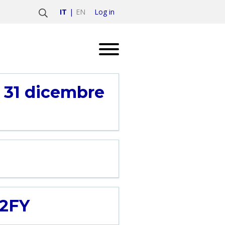
Log in
IT
EN
l 31 dicembre
22FY