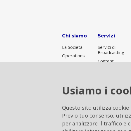
Chi siamo
Servizi
La Società
Servizi di
Broadcasting
Operations
Content
Broadcasting
Delivery
per Rai
Network
Servizi di
connettività
Usiamo i coo
Data Center
& Cloud
Soluzioni di
Questo sito utilizza cookie
Tower
Previo tuo consenso, utilizz
Hosting
per analizzare il traffico e
Soluzioni
integrate on