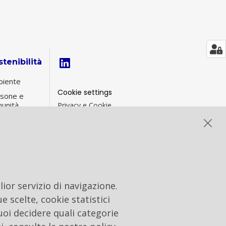
tenibilità
iente
Cookie settings
sone e
unità
Privacy e Cookie
Contacts
ernance di
tenibilità
formance
G
ior servizio di navigazione.
e scelte, cookie statistici
uoi decidere quali categorie