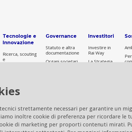
Tecnologie e
Governance
Investitori
Sos
Innovazione
Statuto e altra
Investire in
Amb
documentazione
Rai Way
Ricerca, scouting
Per
e
Organi societari
La Strategia
com
sperimentazione
e Società di
Informazioni
Gov
revisione
Nuove
sul titolo
Sos
Tecnologie
Remunerazione
Risultati e
Per
Digital
kies
Controllo
presentazioni
ES
Transformation
interno e
Archivio
gestione dei
operazioni
rischi
 tecnici strettamente necessari per garantire un migl
Etica
iamo inoltre cookie di preferenza per ricordare le tu
Internal Dealing
 cookie di marketing per proporti contenuti mirati. P