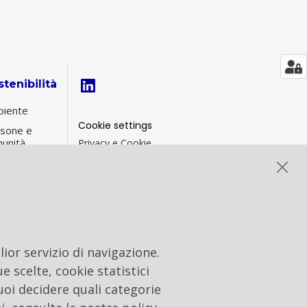
tenibilità
iente
Cookie settings
sone e
unità
Privacy e Cookie
Contacts
ernance di
tenibilità
formance
G
ior servizio di navigazione.
e scelte, cookie statistici
uoi decidere quali categorie