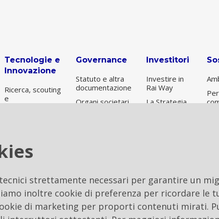
Tecnologie e
Governance
Investitori
Sos
Innovazione
Statuto e altra
Investire in
Amb
documentazione
Rai Way
Ricerca, scouting
Per
e
Organi societari
La Strategia
com
sperimentazione
e Società di
Informazioni
Gov
revisione
Nuove
sul titolo
Sos
Tecnologie
Remunerazione
Risultati e
Per
Digital
kies
Controllo
presentazioni
ES
Transformation
interno e
Archivio
gestione dei
operazioni
rischi
 tecnici strettamente necessari per garantire un migl
Etica
iamo inoltre cookie di preferenza per ricordare le tu
Internal Dealing
 cookie di marketing per proporti contenuti mirati. P