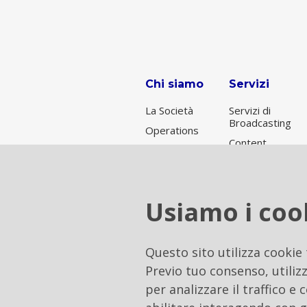
Chi siamo
Servizi
La Società
Servizi di
Broadcasting
Operations
Content
Broadcasting
Delivery
per Rai
Network
Servizi di
connettività
Usiamo i coo
Data Center
& Cloud
Soluzioni di
Questo sito utilizza cookie
Tower
Previo tuo consenso, utilizz
Hosting
per analizzare il traffico e
Soluzioni
integrate on