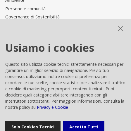
Ambiente
Persone e comunità
Governance di Sostenibilità
Performance ESG
Usiamo i cookies
Cookie settings
Questo sito utilizza cookie tecnici strettamente necessari per
Privacy e Cookie
garantire un miglior servizio di navigazione. Previo tuo
consenso, utilizziamo inoltre cookie di preferenza per
Contacts
ricordare le tue scelte, cookie statistici per analizzare il traffico
e cookie di marketing per proporti contenuti mirati. Puoi
decidere quali categorie abilitare interagendo con gli
interruttori sottostanti. Per maggiori informazioni, consulta la
nostra policy su
Privacy e Cookie
Rai Way S.p.A.
Solo Cookies Tecnici
Accetta Tutti