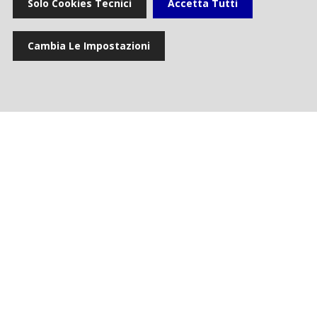
Solo Cookies Tecnici
Accetta Tutti
Eventi
Cambia Le Impostazioni
Gallery multimediale
Cookie settings
Privacy e Cookie
Contacts
Rai Way S.p.A.