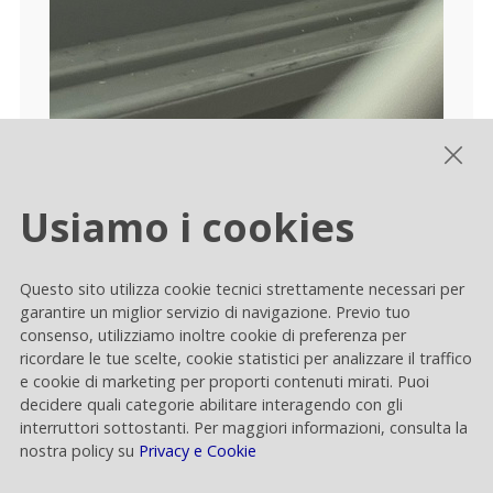
Al cuore del progetto, Rai Way
sperimenta la tecnologia 5G Broadcast
Usiamo i cookies
che implementa una trasmissione di tipo
one to all, come per il digitale terrestre
televisivo, e una ricezione SIM-agnostic,
Questo sito utilizza cookie tecnici strettamente necessari per
garantire un miglior servizio di navigazione. Previo tuo
operando su infrastrutture di rete e
consenso, utilizziamo inoltre cookie di preferenza per
risorse frequenziali nella band 700Mhz
ricordare le tue scelte, cookie statistici per analizzare il traffico
concesse dal Ministero dello Sviluppo
e cookie di marketing per proporti contenuti mirati. Puoi
Economico (oggi MIMIT) indipendenti da
decidere quali categorie abilitare interagendo con gli
interruttori sottostanti. Per maggiori informazioni, consulta la
quelle degli operatori mobili.
nostra policy su
Privacy e Cookie
Il dialogo tra le distribuzioni 5G