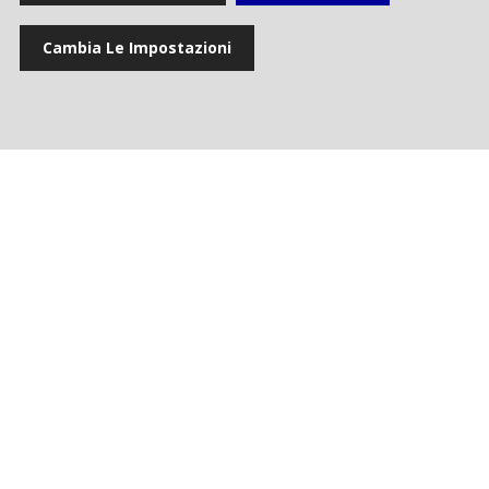
Cambia Le Impostazioni
News
Eventi
Gallery multimediale
Cookie settings
Privacy e Cookie
Contacts