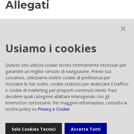
Allegati
La ricerca non ha prodotto risultati.
Usiamo i cookies
Categoria
:
Sostenibilità
Questo sito utilizza cookie tecnici strettamente necessari per
garantire un miglior servizio di navigazione. Previo tuo
consenso, utilizziamo inoltre cookie di preferenza per
ricordare le tue scelte, cookie statistici per analizzare il traffico
e cookie di marketing per proporti contenuti mirati. Puoi
decidere quali categorie abilitare interagendo con gli
interruttori sottostanti. Per maggiori informazioni, consulta la
Home
nostra policy su
Privacy e Cookie
Comunicati stampa
Solo Cookies Tecnici
Accetta Tutti