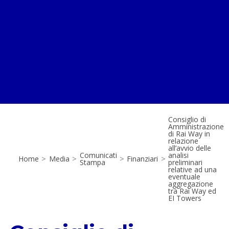
Consiglio di
Amministrazione
di Rai Way in
relazione
all’avvio delle
Comunicati
analisi
Home
>
Media
>
>
Finanziari
>
Stampa
preliminari
relative ad una
eventuale
aggregazione
tra Rai Way ed
EI Towers