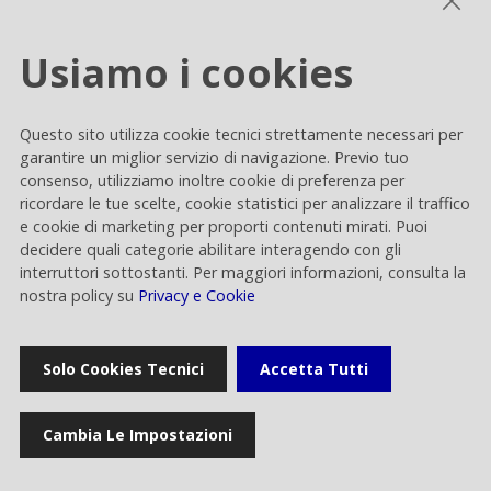
Usiamo i cookies
Consiglio di Amministrazione in relazione
all'eventuale aggregazione tra Rai Way ed EI
Questo sito utilizza cookie tecnici strettamente necessari per
Towers
garantire un miglior servizio di navigazione. Previo tuo
consenso, utilizziamo inoltre cookie di preferenza per
ricordare le tue scelte, cookie statistici per analizzare il traffico
Categoria
:
Corporate
e cookie di marketing per proporti contenuti mirati. Puoi
decidere quali categorie abilitare interagendo con gli
interruttori sottostanti. Per maggiori informazioni, consulta la
nostra policy su
Privacy e Cookie
Solo Cookies Tecnici
Accetta Tutti
Home
Cambia Le Impostazioni
Comunicati stampa