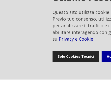
Questo sito utilizza cookie
Approvazione della Rela
Previo tuo consenso, utilizz
per analizzare il traffico e
abilitare interagendo con g
Categoria
:
Comunicato finanziar
su
Privacy e Cookie
Solo Cookies Tecnici
Ac
Home
Comunica
stampa