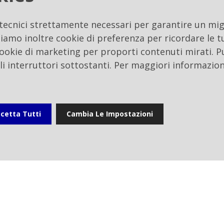
 tecnici strettamente necessari per garantire un migl
zione Semestrale al 30 giugno 2021
iamo inoltre cookie di preferenza per ricordare le tu
 cookie di marketing per proporti contenuti mirati. P
li interruttori sottostanti. Per maggiori informazion
io
cetta Tutti
Cambia Le Impostazioni
ti
News
Eventi
Gallery
multime