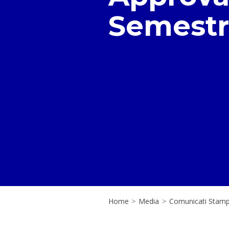
Semestra
Home
>
Media
>
Comunicati Stam