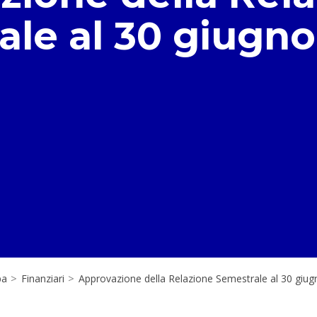
le al 30 giugno
pa
>
Finanziari
>
Approvazione della Relazione Semestrale al 30 giu