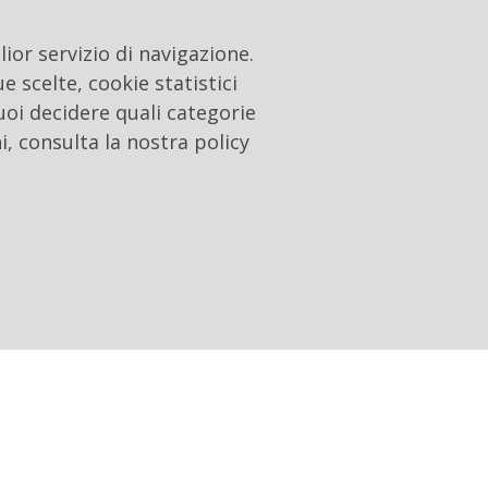
ior servizio di navigazione.
e scelte, cookie statistici
uoi decidere quali categorie
i, consulta la nostra policy
diale
Cookie settings
Privacy e Cookie
Contacts