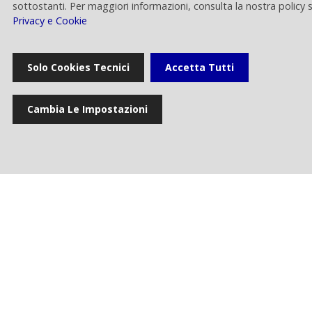
sottostanti. Per maggiori informazioni, consulta la nostra policy 
Privacy e Cookie
Comunicati stampa
Solo Cookies Tecnici
Accetta Tutti
News
Cambia Le Impostazioni
Eventi
Gallery multimediale
Cookie settings
Privacy e Cookie