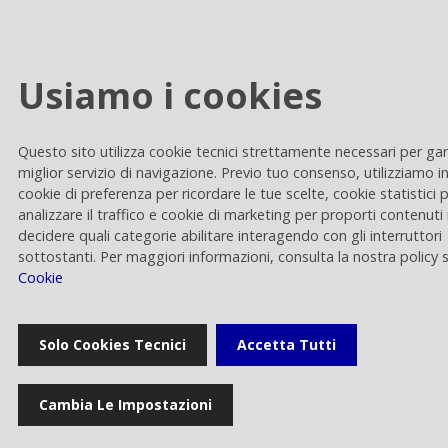
Usiamo i cookies
Cookie settings
Privacy e Cookie
Questo sito utilizza cookie tecnici strettamente necessari per gar
Contacts
miglior servizio di navigazione. Previo tuo consenso, utilizziamo i
cookie di preferenza per ricordare le tue scelte, cookie statistici 
analizzare il traffico e cookie di marketing per proporti contenuti 
decidere quali categorie abilitare interagendo con gli interruttori
sottostanti. Per maggiori informazioni, consulta la nostra policy 
Cookie
Rai Way S.p.A.
Solo Cookies Tecnici
Accetta Tutti
Sede legale: Roma viale Castrense 9 cap 00182 | Capitale sociale
euro 70.176.000,00 interamente versato | Ufficio del Registro delle
Imprese di Roma Codice Fiscale 05820021003 | Società soggetta ad
attività di direzione e coordinamento di RAI - Radiotelevisione
Cambia Le Impostazioni
italiana Spa Rai Way S.p.A. © 2023