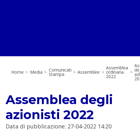
As
Assemblea
Comunicati
deg
Home
>
Media
>
>
Assemblee
>
ordinaria
>
Stampa
azi
2022
20
Assemblea degli
azionisti 2022
Data di pubblicazione
:
27-04-2022 14:20