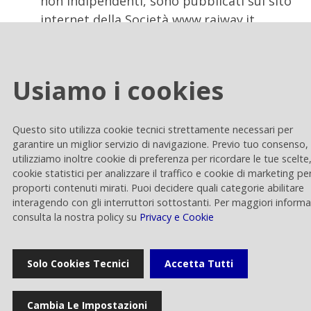
non indipendenti, sono pubblicati sul sito
internet della Società www.raiway.it.
Roberta Enni e Maurizio Rastrello risultano
detenere, rispettivamente, 1.650 e 2.000
azioni della Società.
Usiamo i cookies
Questo sito utilizza cookie tecnici strettamente necessari per
garantire un miglior servizio di navigazione. Previo tuo consenso,
Allegati
utilizziamo inoltre cookie di preferenza per ricordare le tue scelte
cookie statistici per analizzare il traffico e cookie di marketing pe
proporti contenuti mirati. Puoi decidere quali categorie abilitare
interagendo con gli interruttori sottostanti. Per maggiori informa
consulta la nostra policy su
Privacy e Cookie
Assemblea degli azionisti 2022
Solo Cookies Tecnici
Accetta Tutti
Categoria
:
Assemblea
Cambia Le Impostazioni